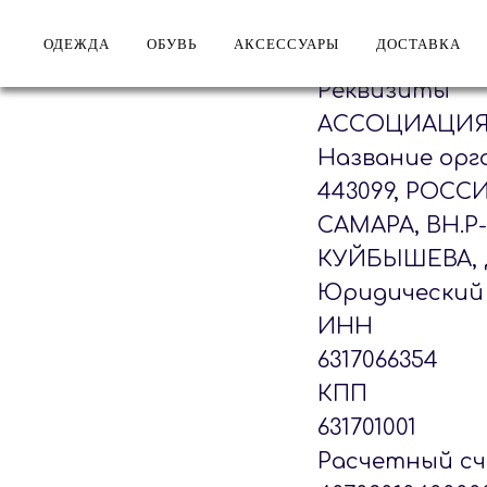
ОДЕЖДА
ОБУВЬ
АКСЕССУАРЫ
ДОСТАВКА
Реквизиты
АССОЦИАЦИЯ 
Название орг
443099, РОСС
САМАРА, ВН.Р
КУЙБЫШЕВА, Д.
Юридический 
ИНН
6317066354
КПП
631701001
Расчетный с