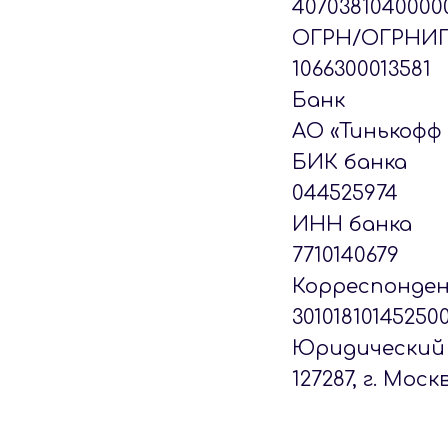
4070381040000
ОГРН/ОГРНИ
1066300013581
Банк
АО «Тинькофф
БИК банка
044525974
ИНН банка
7710140679
Корреспонден
30101810145250
Юридический 
127287, г. Моск