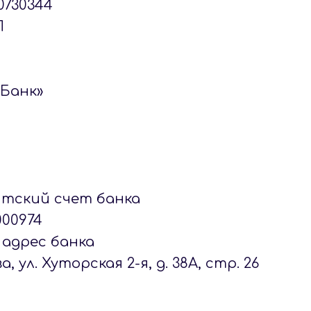
0730344
П
 Банк»
тский счет банка
000974
адрес банка
ва, ул. Хуторская 2-я, д. 38А, стр. 26