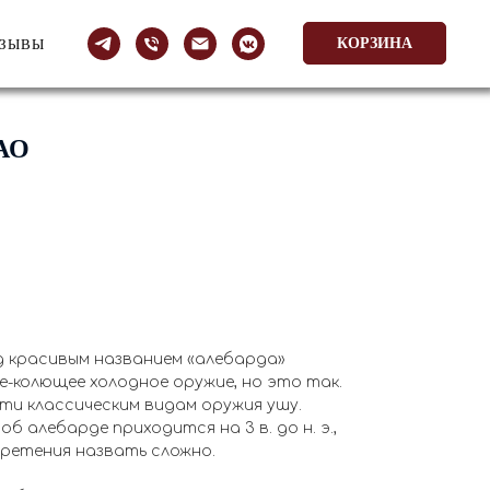
КОРЗИНА
ТЗЫВЫ
АО
д красивым названием «алебарда»
-колющее холодное оружие, но это так.
и классическим видам оружия ушу.
б алебарде приходится на 3 в. до н. э.,
ретения назвать сложно.