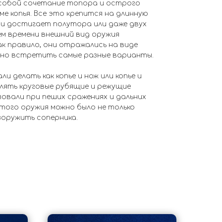
собой сочетание топора и острого
ме копья. Все это крепится на длинную
ти достигает полутора или даже двух
ем времени внешний вид оружия
ак правило, они отражались на виде
жно встретить самые разные варианты.
и делать как копье и нож или копье и
влять круговые рубящие и режущие
зовали при пеших сражениях и дальних
того оружия можно было не только
зоружить соперника.