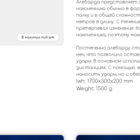
Алебарда представляет 
наконечника обычно в фор
палку и в общей сложнос
метров в длину. С течени
претерпевал изменения. К
наконечника, поэтому мо
Постепенно алебарду стал
меч, что позволило оста
удары. В основном исполь
дистанциях. С помощью э
наносить удары, но и обе
lwh: 1700x300x200 mm
Weight: 1500 g