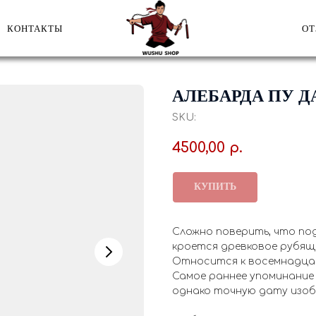
КОНТАКТЫ
О
АЛЕБАРДА ПУ Д
SKU:
4500,00
р.
КУПИТЬ
Сложно поверить, что по
кроется древковое рубяще
Относится к восемнадцат
Самое раннее упоминание о
однако точную дату изоб