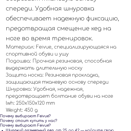
спереди. Удобная шнуровка
обеспечивает надежную фиксацию,
предотвращая смещение кед на
ноге во время тренировок.
Материал: Feivue, специализирующаяся на
спортивной обуви и ушу
Подошва: Прочная резиновая, способная
выдержать длительную носку
Защита носка: Резиновая прокладка,
защищающая тканевую основу спереди
Шнуровка: Удобная, надежная,
предотвращает болтание обуви на ноге
lwh: 250x150x120 mm
Weight: 450 g
Почему выбирают Feivue?
Почему стоит купить у нас?
Почему выбирают Feivue?
Широкий размерный ряд
: от 25 до 42 — найдите свою