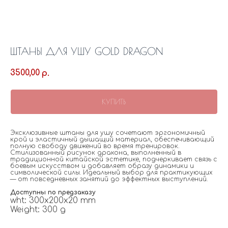
ШТАНЫ ДЛЯ УШУ GOLD DRAGON
3500,00
р.
КУПИТЬ
Эксклюзивные штаны для ушу сочетают эргономичный
крой и эластичный дышащий материал, обеспечивающий
полную свободу движений во время тренировок.
Стилизованный рисунок дракона, выполненный в
традиционной китайской эстетике, подчеркивает связь с
боевым искусством и добавляет образу динамики и
символической силы. Идеальный выбор для практикующих
— от повседневных занятий до эффектных выступлений.
Доступны по предзаказу
wht: 300x200x20 mm
Weight: 300 g